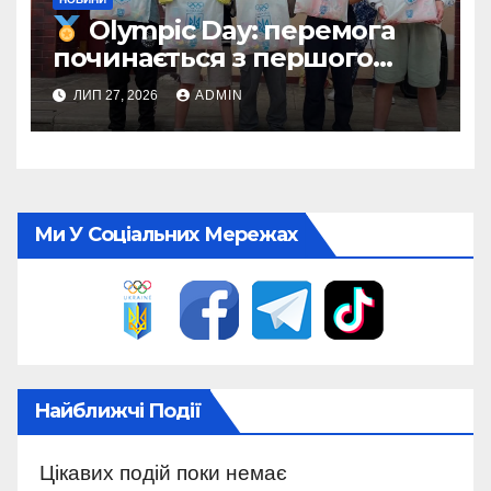
Olympic Day: перемога
починається з першого
кроку
ЛИП 27, 2026
ADMIN
Ми У Соціальних Мережах
Найближчі Події
Цікавих подій поки немає