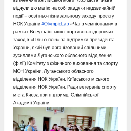
вивченням англійської мови №85 міста Києва
відчули цю магію на собі завдяки надзвичайній
події – освітньо-пізнавальному заходу проєкту
НОК України
#OlympicLab
«Чат з чемпіонами» в
рамках Всеукраїнських спортивно-оздоровчих
заходів «Пліч-о-пліч» за підтримки президента
України, який був організований спільними
зусиллями Луганського обласного відділення
(філії) Комітету з фізичного виховання та спорту
МОН України, Луганського обласного
відділення НОК України, Київського міського
відділення НОК України, Ради ветеранів спорту
міста Києва при підтримці Олімпійської
Академії України.