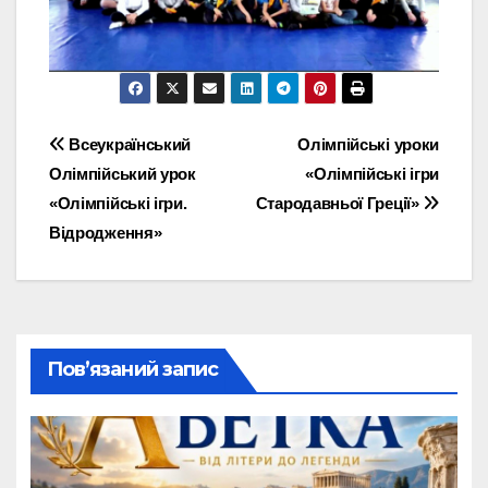
Навігація
Всеукраїнський
Олімпійські уроки
Олімпійський урок
«Олімпійські ігри
записів
«Олімпійські ігри.
Стародавньої Греції»
Відродження»
Пов’язаний запис