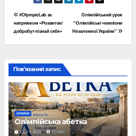
Навігація
#OlympicLab за
Олімпійський урок
напрямком «Розвиток/
“Олімпійські чемпіони
записів
добробут-пізнай себе»
Незалежної України”
Пов’язаний запис
НОВИНИ
Олімпійська абетка
СЕР 3, 2026
ADMIN