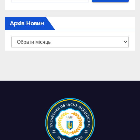
Архів Новин
Архів
новин