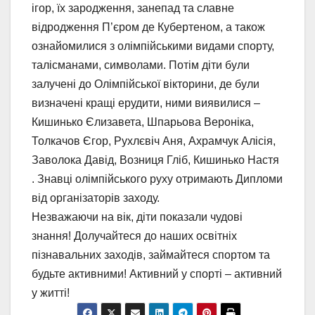
ігор, їх зародження, занепад та славне
відродження П’єром де Кубертеном, а також
ознайомилися з олімпійськими видами спорту,
талісманами, символами. Потім діти були
залучені до Олімпійської вікторини, де були
визначені кращі ерудити, ними виявилися –
Кишинько Єлизавета, Шпарьова Вероніка,
Толкачов Єгор, Рухлєвіч Аня, Ахрамчук Алісія,
Заволока Давід, Возниця Гліб, Кишинько Настя
. Знавці олімпійського руху отримають Дипломи
від організаторів заходу.
Незважаючи на вік, діти показали чудові
знання! Долучайтеся до наших освітніх
пізнавальних заходів, займайтеся спортом та
будьте активними! Активний у спорті – активний
у житті!