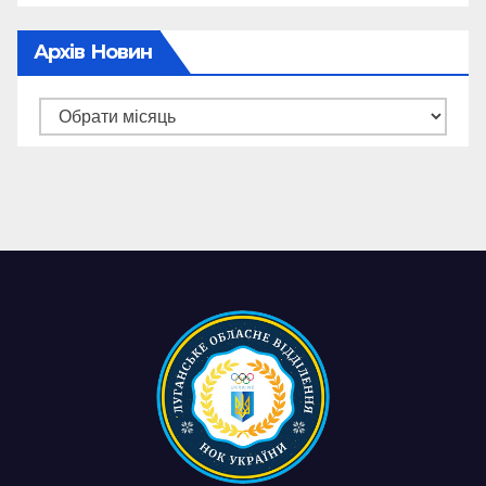
Архів Новин
Архів
новин