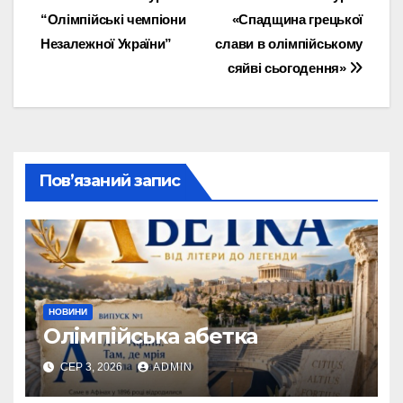
Навігація
“Олімпійські чемпіони
«Спадщина грецької
записів
Незалежної України”
слави в олімпійському
сяйві сьогодення»
Пов’язаний запис
НОВИНИ
Олімпійська абетка
СЕР 3, 2026
ADMIN