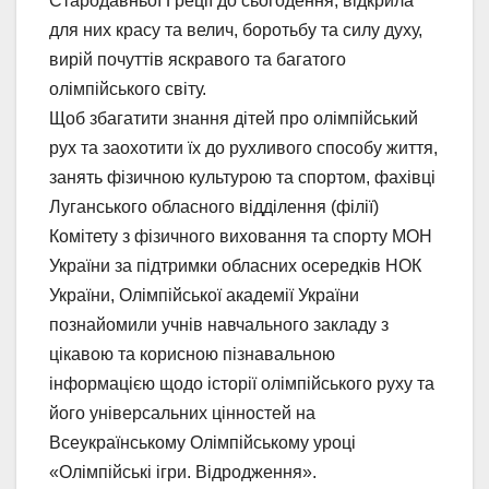
Стародавньої Греції до сьогодення, відкрила
для них красу та велич, боротьбу та силу духу,
вирій почуттів яскравого та багатого
олімпійського світу.
Щоб збагатити знання дітей про олімпійський
рух та заохотити їх до рухливого способу життя,
занять фізичною культурою та спортом, фахівці
Луганського обласного відділення (філії)
Комітету з фізичного виховання та спорту МОН
України за підтримки обласних осередків НОК
України, Олімпійської академії України
познайомили учнів навчального закладу з
цікавою та корисною пізнавальною
інформацією щодо історії олімпійського руху та
його універсальних цінностей на
Всеукраїнському Олімпійському уроці
«Олімпійські ігри. Відродження».