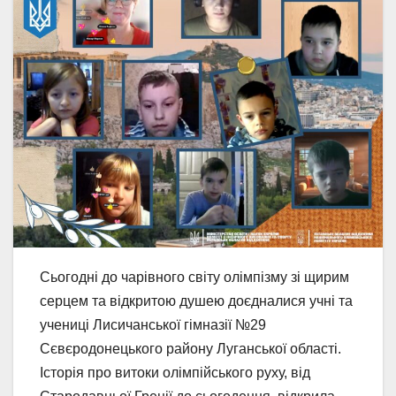
Сьогодні до чарівного світу олімпізму зі щирим
серцем та відкритою душею доєдналися учні та
учениці Лисичанської гімназії №29
Сєвєродонецького району Луганської області.
Історія про витоки олімпійського руху, від