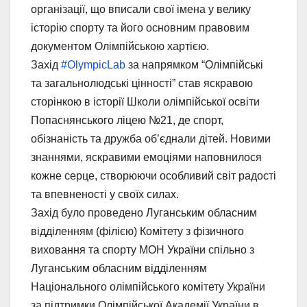
організації, що вписали свої імена у велику
історію спорту та його основним правовим
документом Олімпійською хартією.
Захід
#OlympicLab
за напрямком “Олімпійські
та загальнолюдські цінності” став яскравою
сторінкою в історії Школи олімпійської освіти
Попаснянського ліцею №21, де спорт,
обізнаність та дружба об’єднали дітей. Новими
знаннями, яскравими емоціями наповнилося
кожне серце, створюючи особливий світ радості
та впевненості у своїх силах.
Захід було проведено Луганським обласним
відділенням (філією) Комітету з фізичного
виховання та спорту МОН України спільно з
Луганським обласним відділенням
Національного олімпійського комітету України
за підтримки Олімпійської Академії України в