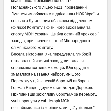
класів Школи олімпійської освіти
Попаснянського ліцею №21, проведений
Луганським обласним відділенням НОК України
спільно з Луганським обласним відділенням
(філією) Комітету з фізичного виховання та
спорту МОН України. Це був останній урок серії
заходів, присвячених історії Міжнародного
олімпійського комітету.
Весела вікторина, яка передувала глибокій
пізнавальній частині заходу, виявилася
справжнім вогнищем емоцій. Юні ерудити
змагалися на звання найрозумнішого.
Перемогу у цій запеклій боротьбі виборов
Герман Риндя, другим став Богдан Дорохов.
Припинивши захопливу боротьбу за перемогу,
учні поринули у світ історії МОК,
познайомилися із керівниками цієї унікальної