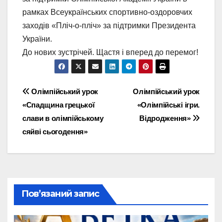
рамках Всеукраїнських спортивно-оздоровчих
заходів «Пліч-о-пліч» за підтримки Президента
України.
До нових зустрічей. Щастя і вперед до перемог!
Навігація
Олімпійський урок
Олімпійський урок
«Спадщина грецької
«Олімпійські ігри.
записів
слави в олімпійському
Відродження»
сяйві сьогодення»
Пов’язаний запис