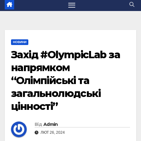
НОВИНИ
Захід #OlympicLab за
напрямком
“Олімпійські та
загальнолюдські
цінності”
Від
Admin
ЛЮТ 26, 2024