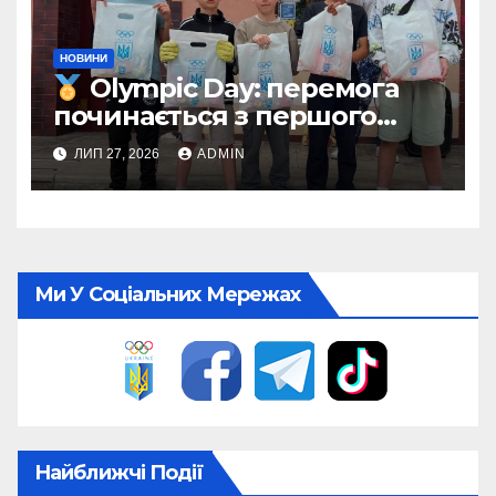
НОВИНИ
Olympic Day: перемога
починається з першого
кроку
ЛИП 27, 2026
ADMIN
Ми У Соціальних Мережах
Найближчі Події