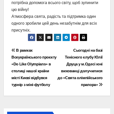
потрібна допомога всього світу, щоб зупинити
цю війну!
Атмосфера свята, радість та підтримка один
одного зробили цей день незабутнім для всіх
присутніх.
Навігація
В рамках
Сьогодні на базі
Всеукраїнського проєкту
Тенісного клубу Юлії
записів
«Do Like Olympians» в
Друца у м.Одесі юні
столиці нашої країни
вихованці долучилися
місті Києві відбувся
до «Свята олімпійського
турнір з міні-футболу
прапора»