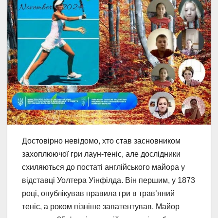
Достовірно невідомо, хто став засновником
захоплюючої гри лаун-теніс, але дослідники
схиляються до постаті англійського майора у
відставці Уолтера Уінфілда. Він першим, у 1873
році, опублікував правила гри в трав’яний
теніс, а роком пізніше запатентував. Майор