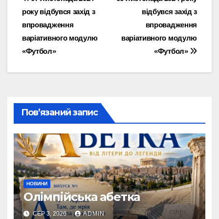
Навігація
року відбувся захід з
відбувся захід з
записів
впровадження
впровадження
варіативного модулю
варіативного модулю
«Футбол»
«Футбол»
Пов’язаний запис
НОВИНИ
Олімпійська абетка
СЕР 3, 2026
ADMIN