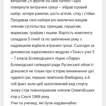
витратив 25 фунтів на свій патент і щоб
повернути витрачені гроші – зібрав ігровий
набір: чотири ракетки, шість м’ячів, сітку і стійки.
Продавав свої набори він виключно вищим
членам суспільства: принцам, герцогам,
маркизам, графам і іншим. Вартість комплекту
складала 5 гіней та по закінченню року з
надлишком відбила втрачені гроші. Сьогодні за
допомогою варіативного модулю «Теніс» учні 5
– 7 класів Біловодського ліцею «Лідер»
Біловодської селищної ради Луганської області
дізналися не тільки про історію виникнення цієї
чудової гри, перших чемпіонів Вімблдону, а й
той факт, коли цей захоплюючий вид спорту
знову став повноправним членом Олімпійських
ігор у Сеулі 1988 року.
Учні та учениці, які були надзвичайно