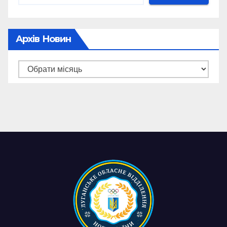
Архів Новин
Архів
новин