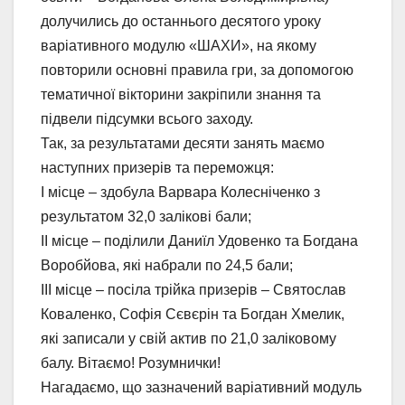
долучились до останнього десятого уроку
варіативного модулю «ШАХИ», на якому
повторили основні правила гри, за допомогою
тематичної вікторини закріпили знання та
підвели підсумки всього заходу.
Так, за результатами десяти занять маємо
наступних призерів та переможця:
І місце – здобула Варвара Колесніченко з
результатом 32,0 залікові бали;
ІІ місце – поділили Даниїл Удовенко та Богдана
Воробйова, які набрали по 24,5 бали;
ІІІ місце – посіла трійка призерів – Святослав
Коваленко, Софія Сєвєрін та Богдан Хмелик,
які записали у свій актив по 21,0 заліковому
балу. Вітаємо! Розумнички!
Нагадаємо, що зазначений варіативний модуль