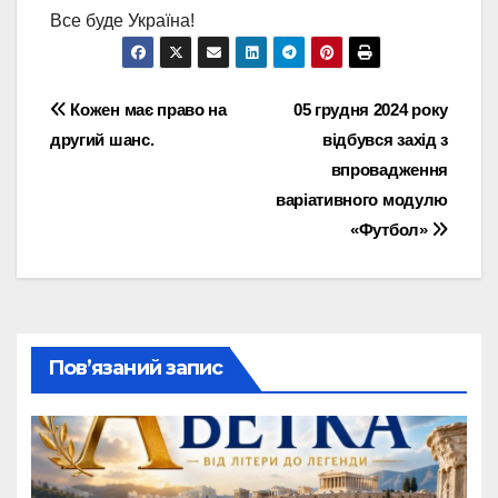
Все буде Україна!
Навігація
Кожен має право на
05 грудня 2024 року
другий шанс.
відбувся захід з
записів
впровадження
варіативного модулю
«Футбол»
Пов’язаний запис