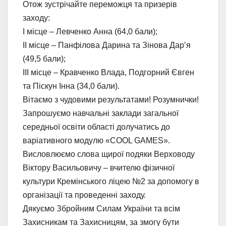
Отож зустрічайте переможця та призерів
заходу:
І місце – Левченко Анна (64,0 бали);
ІІ місце – Панфілова Дарина та Зінова Дар’я
(49,5 бали);
ІІІ місце – Кравченко Влада, Подгорний Євген
та Піскун Інна (34,0 бали).
Вітаємо з чудовими результатами! Розумнички!
Запрошуємо навчальні заклади загальної
середньої освіти області долучатись до
варіативного модулю «COOL GAMES».
Висловлюємо слова щирої подяки Верховоду
Віктору Васильовичу – вчителю фізичної
культури Кремінського ліцею №2 за допомогу в
організації та проведенні заходу.
Дякуємо Збройним Силам України та всім
Захисникам та Захисницям, за змогу бути