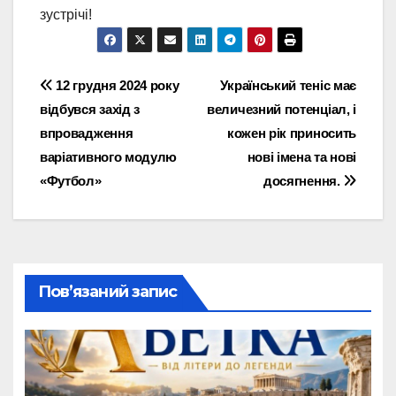
зустрічі!
Навігація
12 грудня 2024 року
Український теніс має
відбувся захід з
величезний потенціал, і
записів
впровадження
кожен рік приносить
варіативного модулю
нові імена та нові
«Футбол»
досягнення.
Пов’язаний запис