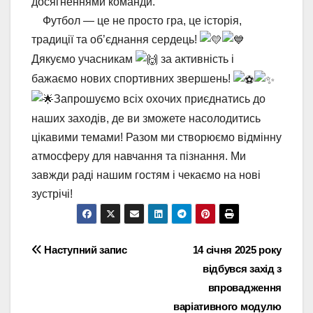
досягненнями команди.
⠀ Футбол — це не просто гра, це історія,
традиції та об’єднання сердець!
Дякуємо учасникам
за активність і
бажаємо нових спортивних звершень!
Запрошуємо всіх охочих приєднатись до
наших заходів, де ви зможете насолодитись
цікавими темами! Разом ми створюємо відмінну
атмосферу для навчання та пізнання. Ми
завжди раді нашим гостям і чекаємо на нові
зустрічі!
Навігація
Наступний запис
14 січня 2025 року
відбувся захід з
записів
впровадження
варіативного модулю