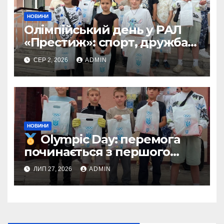
НОВИНИ
Олімпійський день у РАЛ
«Престиж»: спорт, дружба
та незабутні емоції
СЕР 2, 2026
ADMIN
НОВИНИ
Olympic Day: перемога
починається з першого
кроку
ЛИП 27, 2026
ADMIN