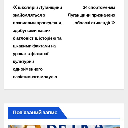
Навігація
школярі з Луганщини
34 спортсменам
знайомляться з
Луганщини призначено
записів
правилами проведення,
обласні стипендії
здобутками наших
біатлоністів, історією та
цікавими фактами на
уроках з фізичної
культури з
однойменного
варіативного модулю.
Пов’язаний запис