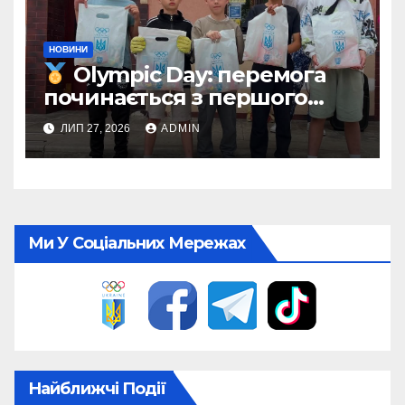
НОВИНИ
Olympic Day: перемога
починається з першого
кроку
ЛИП 27, 2026
ADMIN
Ми У Соціальних Мережах
Найближчі Події