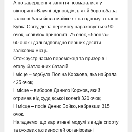
А по завершення заняття позмагалися у
вікторині «Влучні відповіді», в якій боротьба за
залікові бали йшла майже як на одному з етапів
Кубка Світу, де за перемогу нараховується 90
очок, «срібло» приносить 75 очок, «бронза» –
60 очок і далі відповідно перших десяти
залікових місць.
Отож зустрічаємо переможця та призерів І
етапу біатлонних баталій:
І місце – здобула Поліна Коржова, яка набрала
425 очок;
ІІ місце – виборов Данило Коржов, який
отримав від суддівської колегії 320 очок;
ІІІ місце – посів Денис Бойко, набравши 315
очок.
Нагадаємо, що варіативні модулі з видів спорту
та рухових активностей організовані