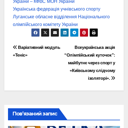
України – КФВС МОН України
Українська федерація учнівського спорту
Луганське обласне відділення Національного
олімпійського комітету України
Навігація
Варіативний модуль
Всеукраїнська акція
«Теніс»
“Олімпійський куточок”:
записів
майбутнє через спорт у
«Київському слідчому
ізоляторі».
Пов’язаний запис