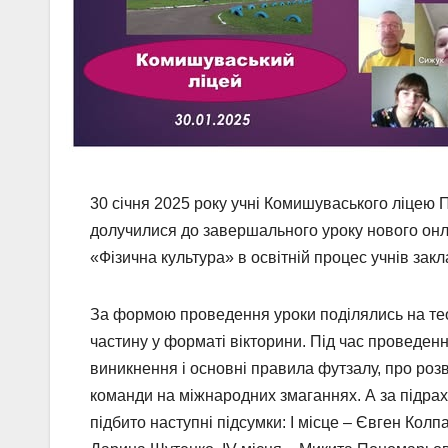
30 січня 2025 року учні Комишуваського ліцею П
долучилися до завершального уроку нового он
«Фізична культура» в освітній процес учнів зак
За формою проведення уроки поділялись на теор
частину у форматі вікторини. Під час проведенн
виникнення і основні правила футзалу, про розви
команди на міжнародних змаганнях. А за підра
підбито наступні підсумки: І місце – Євген Колпак