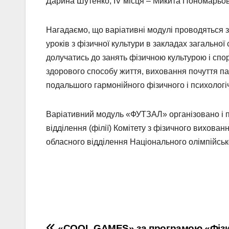
Дарина Шутенко, ІV місця – Микита Пономарьов
Нагадаємо, що варіативні модулі проводяться 
уроків з фізичної культури в закладах загальної
долучатись до занять фізичною культурою і спо
здорового способу життя, виховання почуття пат
подальшого гармонійного фізичного і психологіч
Варіативний модуль «ФУТЗАЛ» організовано і п
відділення (філії) Комітету з фізичного вихованн
обласного відділення Національного олімпійськог
«COOL GAMES» за програмою «Фіз