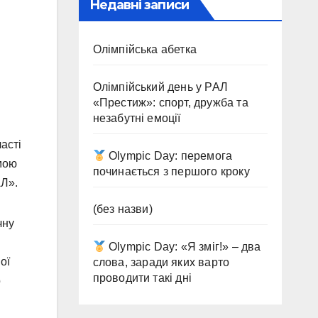
Недавні записи
Олімпійська абетка
Олімпійський день у РАЛ
«Престиж»: спорт, дружба та
незабутні емоції
асті
Olympic Day: перемога
мою
починається з першого кроку
АЛ».
(без назви)
чну
Olympic Day: «Я зміг!» – два
ої
слова, заради яких варто
проводити такі дні
о