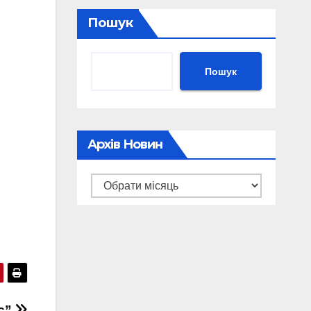
Пошук
Пошук
Архів Новин
Архів
новин
іс”