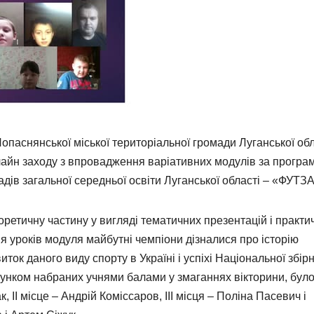
опаснянської міської територіальної громади Луганської обл
лайн заходу з впровадження варіативних модулів за програ
ладів загальної середньої освіти Луганської області – «ФУТЗ
етичну частину у вигляді тематичних презентацій і практи
я уроків модуля майбутні чемпіони дізналися про історію
ток даного виду спорту в Україні і успіхі Національної збірн
хунком набраних учнями балами у змаганнях вікторини, бул
, ІІ місце – Андрій Коміссаров, ІІІ місця – Поліна Пасевич і