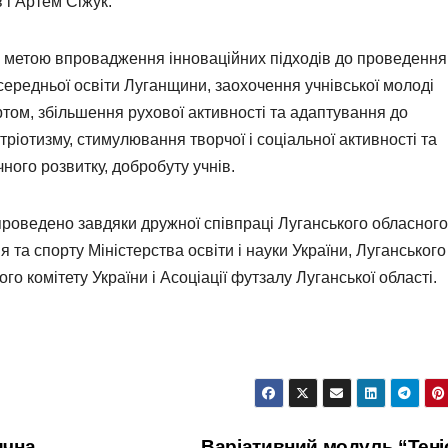
 і Артем Сіжук.
з метою впровадження інноваційних підходів до проведення
 середньої освіти Луганщини, заохочення учнівської молоді
ртом, збільшення рухової активності та адаптування до
ріотизму, стимулювання творчої і соціальної активності та
ного розвитку, добробуту учнів.
роведено завдяки дружної співпраці Луганського обласного
я та спорту Міністерства освіти і науки України, Луганського
о комітету України і Асоціації футзалу Луганської області.
ична
Варіативний модуль “Тен