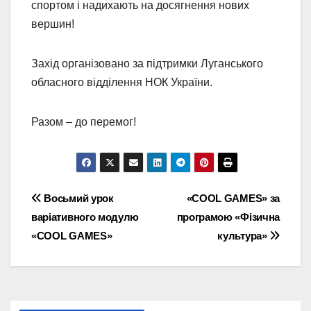
спортом і надихають на досягнення нових
вершин!
Захід організовано за підтримки Луганського
обласного відділення НОК України.
Разом – до перемог!
Навігація
Восьмий урок
«COOL GAMES» за
варіативного модулю
програмою «Фізична
записів
«COOL GAMES»
культура»