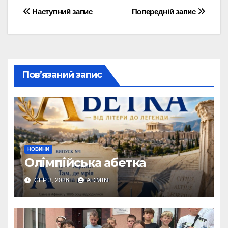
Навігація
Наступний запис
Попередній запис
записів
Пов’язаний запис
НОВИНИ
Олімпійська абетка
СЕР 3, 2026
ADMIN