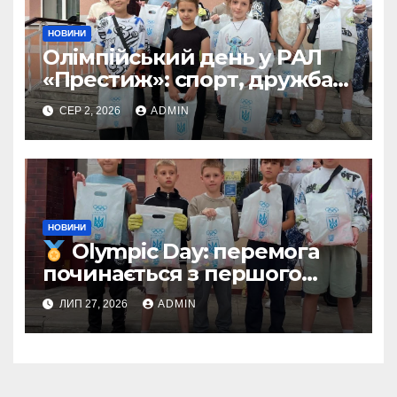
НОВИНИ
Олімпійський день у РАЛ
«Престиж»: спорт, дружба
та незабутні емоції
СЕР 2, 2026
ADMIN
НОВИНИ
Olympic Day: перемога
починається з першого
кроку
ЛИП 27, 2026
ADMIN