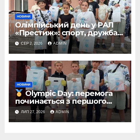
НОВИНИ
Олімпійський день у РАЛ
«Престиж»: спорт, дружба
та незабутні емоції
СЕР 2, 2026
ADMIN
НОВИНИ
Olympic Day: перемога
починається з першого
кроку
ЛИП 27, 2026
ADMIN