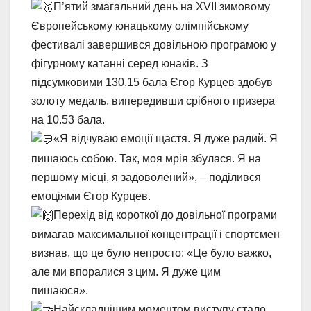
П’ятий змагальний день на XVII зимовому
Європейському юнацькому олімпійському
фестивалі завершився довільною програмою у
фігурному катанні серед юнаків. З
підсумковими 130.15 бала Єгор Курцев здобув
золоту медаль, випередивши срібного призера
на 10.53 бала.
«Я відчуваю емоції щастя. Я дуже радий. Я
пишаюсь собою. Так, моя мрія збулася. Я на
першому місці, я задоволений», – поділився
емоціями Єгор Курцев.
Перехід від короткої до довільної програми
вимагав максимальної концентрації і спортсмен
визнав, що це було непросто: «Це було важко,
але ми впоралися з цим. Я дуже цим
пишаюся».
Найскладнішим моментом виступу стало