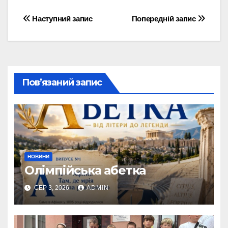
Навігація
Наступний запис
Попередній запис
записів
Пов’язаний запис
НОВИНИ
Олімпійська абетка
СЕР 3, 2026
ADMIN