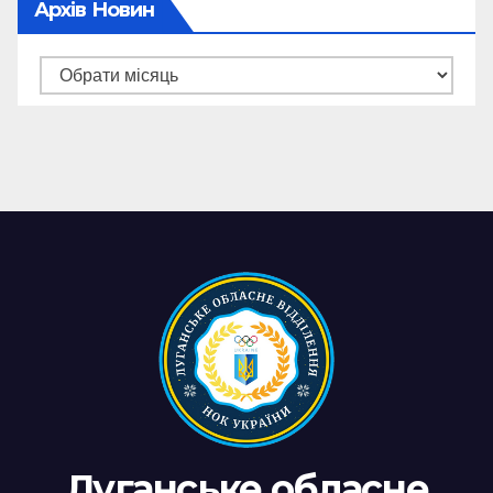
Архів Новин
Архів
новин
Луганське обласне