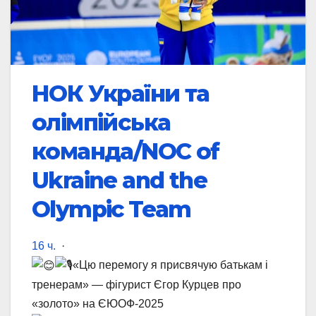
НОК України та
олімпійська
команда/NOC of
Ukraine and the
Olympic Team
16 ч.
·
«Цю перемогу я присвячую батькам і
тренерам» — фігурист Єгор Курцев про
«золото» на ЄЮОФ-2025