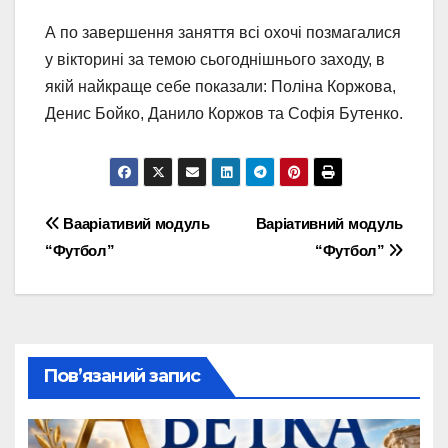
А по завершення заняття всі охочі позмагалися
у вікторині за темою сьогоднішнього заходу, в
якій найкраще себе показали: Поліна Коржова,
Денис Бойко, Данило Коржов та Софія Бутенко.
Навігація
Вааріативий модуль
Варіативний модуль
“Футбол”
“Футбол”
записів
Пов’язаний запис