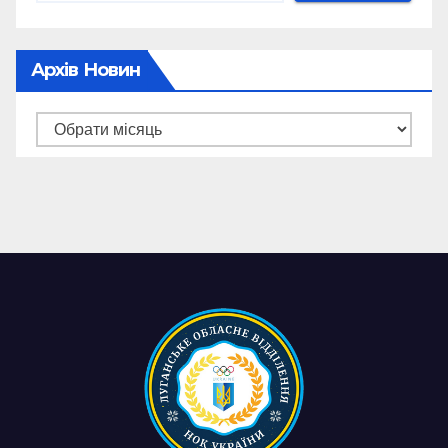
Архів Новин
Архів
новин