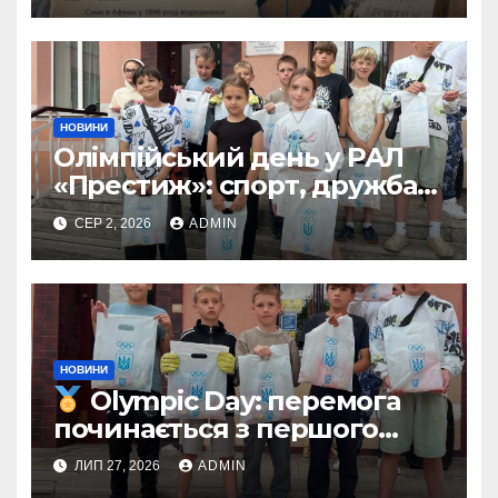
НОВИНИ
Олімпійський день у РАЛ
«Престиж»: спорт, дружба
та незабутні емоції
СЕР 2, 2026
ADMIN
НОВИНИ
Olympic Day: перемога
починається з першого
кроку
ЛИП 27, 2026
ADMIN