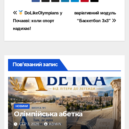
Навігація
DoLikeOlympians у
варіативний модуль
Почаєві: коли спорт
“Баскетбол 3х3”
записів
надихає!
Пов’язаний запис
НОВИНИ
Олімпійська абетка
СЕР 3, 2026
ADMIN