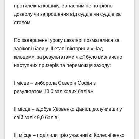
протилежна кошику. Запасним не потрібно
дозволу чи запрошення від суддів чи суддів за
столом.
По завершенні уроку школярі позмагалися за
залікові бали у ІІІ етапі вікторини «Над
кільцем», за результатами якої було визначено
наступних призерів та переможця заходу:
І місце – виборола Сєвєрін Софія з
результатом 13,0 залікових балів»
ІІ місце – здобув Удовенко Даніїл, долучивши у
свій залік 9,0 балів;
ІІІ місце – поділили тріо учасників: Колесніченко