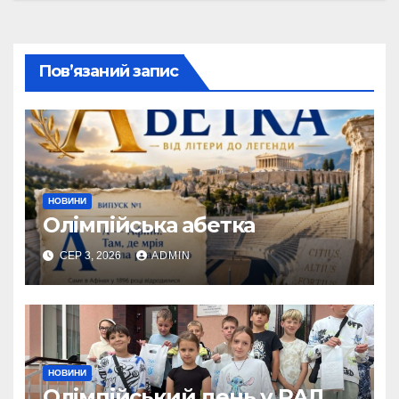
записів
Пов’язаний запис
НОВИНИ
Олімпійська абетка
СЕР 3, 2026
ADMIN
НОВИНИ
Олімпійський день у РАЛ