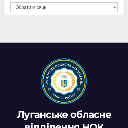
Архів
новин
Луганське обласне
відділення НОК