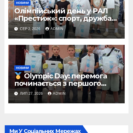
НОВИНИ
Олімпійський день у РАЛ
«Престиж»: спорт, дружба
та незабутні емоції
СЕР 2, 2026
ADMIN
НОВИНИ
Olympic Day: перемога
починається з першого
кроку
ЛИП 27, 2026
ADMIN
Ми У Соціальних Мережах