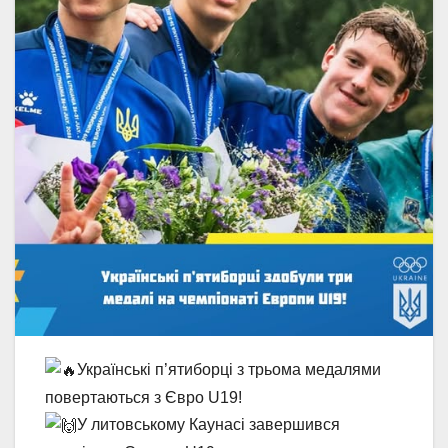
Українські п’ятиборці з трьома медалями
повертаються з Євро U19!
У литовському Каунасі завершився