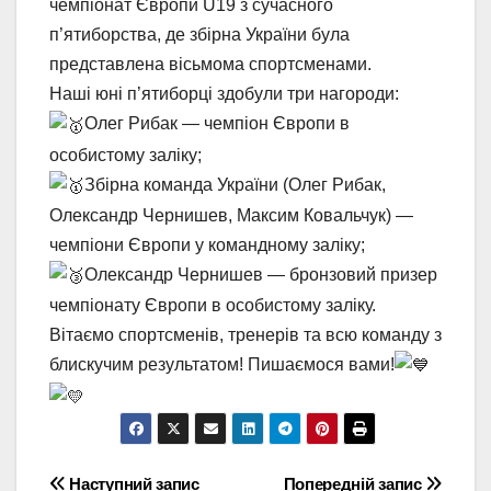
чемпіонат Європи U19 з сучасного
п’ятиборства, де збірна України була
представлена вісьмома спортсменами.
Наші юні п’ятиборці здобули три нагороди:
Олег Рибак — чемпіон Європи в
особистому заліку;
Збірна команда України (Олег Рибак,
Олександр Чернишев, Максим Ковальчук) —
чемпіони Європи у командному заліку;
Олександр Чернишев — бронзовий призер
чемпіонату Європи в особистому заліку.
Вітаємо спортсменів, тренерів та всю команду з
блискучим результатом! Пишаємося вами!
Навігація
Наступний запис
Попередній запис