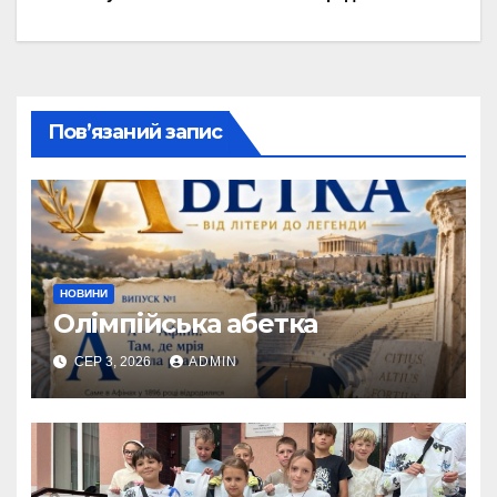
записів
Пов’язаний запис
НОВИНИ
Олімпійська абетка
СЕР 3, 2026
ADMIN