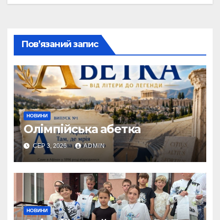
записів
Пов’язаний запис
НОВИНИ
Олімпійська абетка
СЕР 3, 2026
ADMIN
НОВИНИ