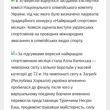
30 вересня відбулося засідання Експертної
комісії Національного олімпійського комітету
України, під час якого було визначено лауреатів
традиційного конкурсу «Найкращий спортсмен
місяця». Комісія оцінила виступи українських
спортсменів на провідних міжнародних
змаганнях в олімпійських видах спорту.
За підсумками вересня найкращою
спортсменкою місяця стала Алла Белінська —
чемпіонка світу з вільної боротьби у ваговій
категорії до 72 кг. На чемпіонаті світу в Загребі
(Республіка Хорватія) українка впевнено
пробилася до фіналу, після чого у
вирішальному поєдинку борчиня впевнено
перемогла представницю Туреччини Несрін
Баш, продемонструвавши майстерність, силу