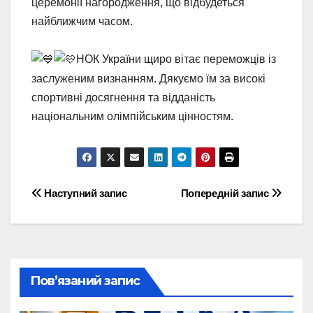
церемонії нагородження, що відбудеться
найближчим часом.
НОК України щиро вітає переможців із
заслуженим визнанням. Дякуємо їм за високі
спортивні досягнення та відданість
національним олімпійським цінностям.
Навігація
Наступний запис
Попередній запис
записів
Пов’язаний запис