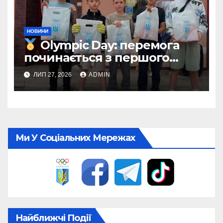
НОВИНИ
Olympic Day: перемога
починається з першого
кроку
ЛИП 27, 2026
ADMIN
Ми У Соціальних Мережах
Найближчі Події