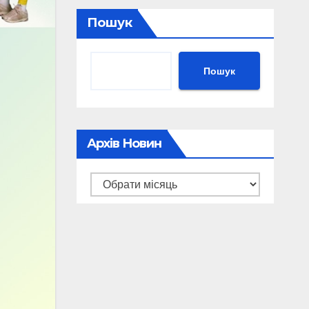
Пошук
Пошук
Архів Новин
Архів
новин