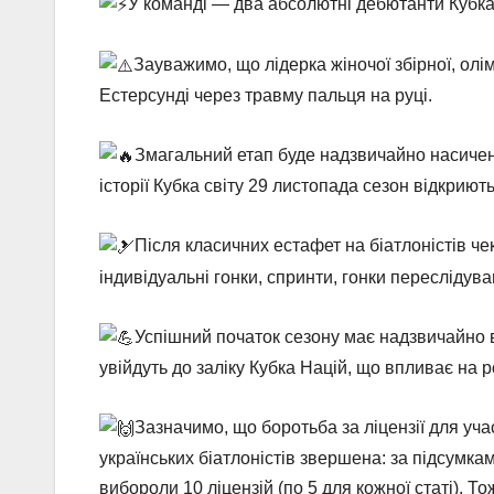
У команді — два абсолютні дебютанти Кубка
Зауважимо, що лідерка жіночої збірної, ол
Естерсунді через травму пальця на руці.
Змагальний етап буде надзвичайно насичен
історії Кубка світу 29 листопада сезон відкриют
Після класичних естафет на біатлоністів ч
індивідуальні гонки, спринти, гонки переслідува
Успішний початок сезону має надзвичайно ва
увійдуть до заліку Кубка Націй, що впливає на р
Зазначимо, що боротьба за ліцензії для уча
українських біатлоністів звершена: за підсумкам
вибороли 10 ліцензій (по 5 для кожної статі). 