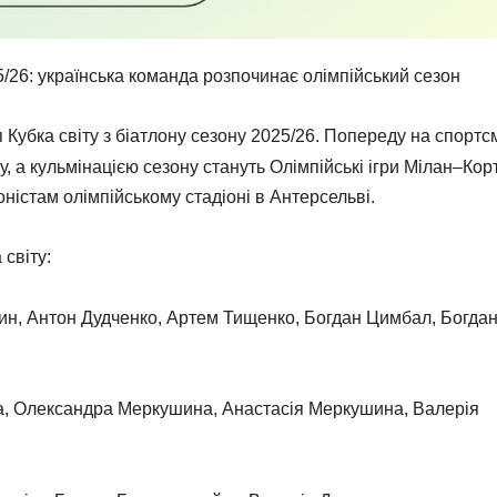
25/26: українська команда розпочинає олімпійський сезон
убка світу з біатлону сезону 2025/26. Попереду на спортс
ту, а кульмінацією сезону стануть Олімпійські ігри Мілан–Кор
оністам олімпійському стадіоні в Антерсельві.
 світу:
зин, Антон Дудченко, Артем Тищенко, Богдан Цимбал, Богда
а, Олександра Меркушина, Анастасія Меркушина, Валерія