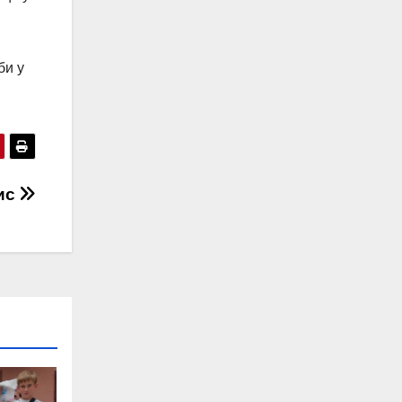
би у
ис