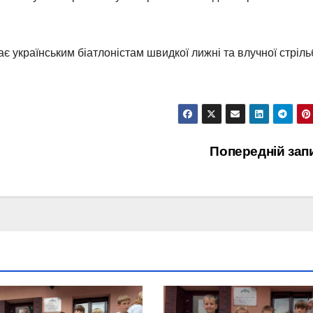
є українським біатлоністам швидкої лижні та влучної стріль
Попередній зап