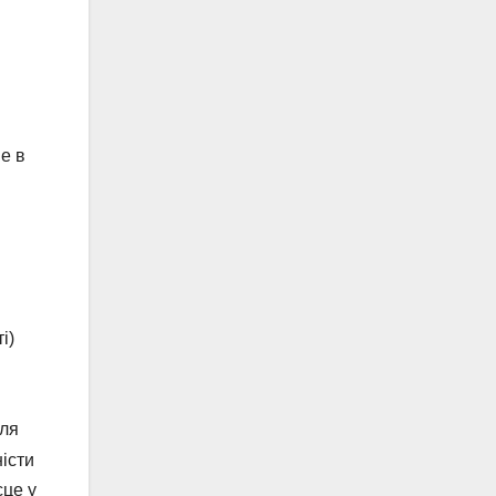
е в
і)
для
ністи
сце у