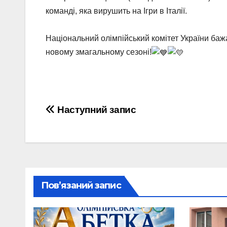
команді, яка вирушить на Ігри в Італії.
Національний олімпійський комітет України бажа
новому змагальному сезоні!
Навігація
Наступний запис
записів
Пов’язаний запис