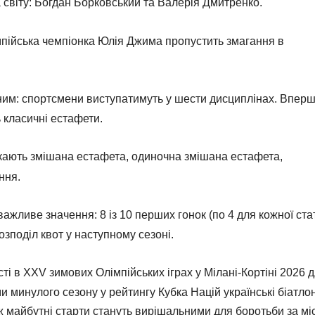
 світу: Богдан Борковський та Валерія Дмитренко.
імпійська чемпіонка Юлія Джима пропустить змагання в
им: спортсмени виступатимуть у шести дисциплінах. Вперш
ь класичні естафети.
екають змішана естафета, одиночна змішана естафета,
ння.
жливе значення: 8 із 10 перших гонок (по 4 для кожної стат
озподіл квот у наступному сезоні.
сті в XXV зимових Олімпійських іграх у Мілані-Кортіні 2026 
и минулого сезону у рейтингу Кубка Націй українські біатло
Тож майбутні старти стануть вирішальними для боротьби за мі