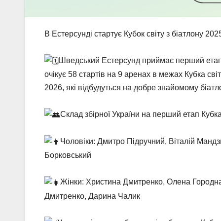
В Естерсунді стартує Кубок світу з біатлону 20
Шведський Естерсунд приймає перший етап К
очікує 58 стартів на 9 аренах в межах Кубка сві
2026, які відбудуться на добре знайомому біатл
Склад збірної України на перший етап Кубка
Чоловіки: Дмитро Підручний, Віталій Манд
Борковський
Жінки: Христина Дмитренко, Олена Городн
Дмитренко, Дарина Чалик