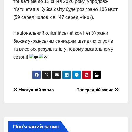
триватиме до 12 січня 2026 року: упродовж
п’яти етапів Кубка світу буде розіграно 106 квот
(59 серед чоловіків і 47 серед жінок).
Національний олімпійський комітет України
бажає українським санкарям швидких спусків
та високих результатів у новому змагальному
сезоні!
Навігація
Наступний запис
Попередній запис
записів
Пов’язаний запис