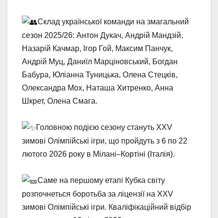
Склад української команди на змагальний
сезон 2025/26: Антон Дукач, Андрій Мандзій,
Назарій Качмар, Ігор Гой, Максим Панчук,
Андрій Муц, Даниїл Марціновський, Богдан
Бабура, Юліанна Туницька, Олена Стецків,
Олександра Мох, Наташа Хитренко, Анна
Шкрет, Олена Смага.
Головною подією сезону стануть XXV
зимові Олімпійські ігри, що пройдуть з 6 по 22
лютого 2026 року в Мілані–Кортіні (Італія).
Саме на першому етапі Кубка світу
розпочнеться боротьба за ліцензії на XXV
зимові Олімпійські ігри. Кваліфікаційний відбір