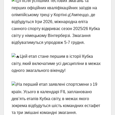
Після успішних тестових змагань та
перших офіційних кваліфікаційних заїздів на
олімпійському треці у Кортіні-д’Ампеццо, де
відбудуться Ігри 2026, міжнародна еліта
санного спорту відкриває сезон 2025/26 Кубка
світу у німецькому Вінтерберзі. Змагання
відбуватимуться упродовж 5-7 грудня.
Цей етап стане першим в історії Кубка
світу, який включатиме усі дисципліни в межах
одного змагального вікенду!
На перший етап заявлені спортсмени з 19
країн. Усього в календарі FIL заплановано
дев’ять етапів Кубка світу, в межах якого
зокрема відбудуться шість командних естафет
та три змішані командні змагання.