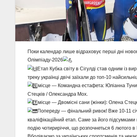
Поки календар лише відраховує перші дні нового
Олімпіаду-2026
Етап Кубка світу в Сігулді став одним із ви
треку українці двічі заїхали до топ-10 найсильні
місце — Командна естафета: Юліанна Туниц
Стецків / Олександра Мох.
місце — Двомісні сани (жінки): Олена Стец
Попереду — фінальний ривок! Вже 10-11 січ
кваліфікаційний етап. Саме за його підсумками 
подію чотириріччя, що розпочнеться 6 лютого в І
Вболіваємо за українських спортсменів та чекає