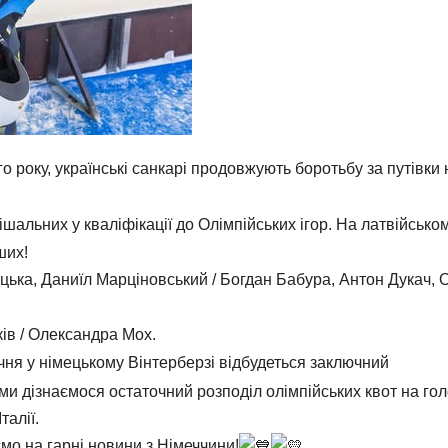
 року, українські санкарі продовжують боротьбу за путівки 
рішальних у кваліфікації до Олімпійських ігор. На латвійсько
ших!
ька, Даниїл Марціновський / Богдан Бабура, Антон Дукач, 
ків / Олександра Мох.
ня у німецькому Вінтерберзі відбудеться заключний
ми дізнаємося остаточний розподіл олімпійських квот на го
талії.
мо на гарні новини з Німеччини!