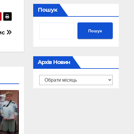
Пошук
Пошук
ис
Архів Новин
Архів
новин