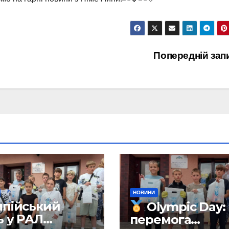
Попередній зап
НОВИНИ
мпійський
Olympic Day:
ь у РАЛ
перемога