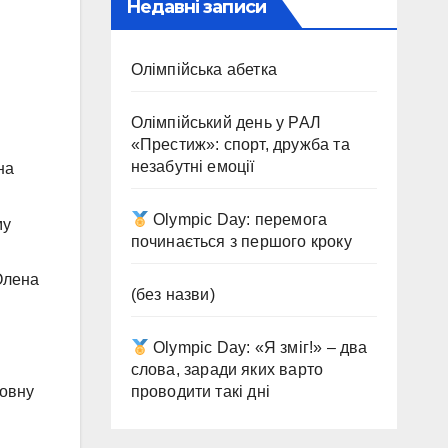
Недавні записи
Олімпійська абетка
Олімпійський день у РАЛ
«Престиж»: спорт, дружба та
незабутні емоції
на
Olympic Day: перемога
му
починається з першого кроку
Олена
(без назви)
Olympic Day: «Я зміг!» – два
слова, заради яких варто
ловну
проводити такі дні