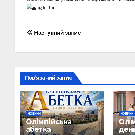
@fil_lug
Навігація
Наступний запис
записів
Пов’язаний запис
НОВИНИ
НОВИНИ
Олімпійська
Олі
абетка
ден