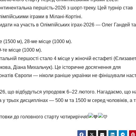
нтинентальна першість-2026 з шорт-треку. Цей турнір став
мпійськими іграми в Мілані-Кортіні.
идати на участь в Олімпійських іграх-2026 — Олег Гандей та
е (1500 м), 28-ме місце (1000 м).
-те місце (1000 м).
альній першості стало 4 місце у жіночій естафеті (Єлизаве
ова, Діана Михальчук). Це історичне досягнення для
іонатів Європи — ніколи раніше українки не фінішували наст
2026, що відбудуться упродовж 6–22 лютого. Нагадаємо, що н
а у трьох дисциплінах — 500 м та 1500 м серед чоловіків, а 
овки до головного старту чотириріччя!