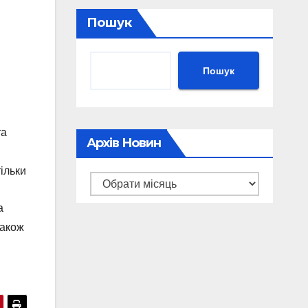
Пошук
Пошук
та
Архів Новин
ільки
Архів
новин
а
також