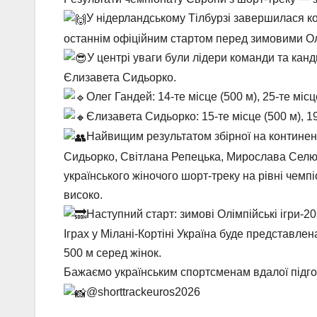
У нідерландському Тілбурзі завершилася ко
останнім офіційним стартом перед зимовими Олі
У центрі уваги були лідери команди та канд
Єлизавета Сидьорко.
Олег Гандей: 14-те місце (500 м), 25-те місц
Єлизавета Сидьорко: 15-те місце (500 м), 19
Найвищим результатом збірної на континент
Сидьорко, Світлана Репецька, Мирослава Селюк
українського жіночого шорт-треку на рівні чемп
високо.
Наступний старт: зимові Олімпійські ігри-
Іграх у Мілані-Кортіні Україна буде представлен
500 м серед жінок.
Бажаємо українським спортсменам вдалої підгот
@shorttrackeuros2026