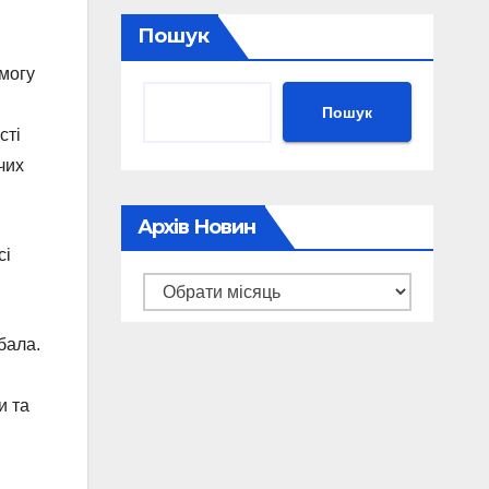
Пошук
емогу
Пошук
сті
чих
Архів Новин
сі
Архів
новин
бала.
и та