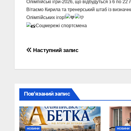
Олімпійські ігри-2026, що відбудуться з 6 по 22 
Вітаємо Кирила та тренерський штаб із визнач
Олімпійських ігор!
Соцмережі спортсмена
Навігація
Наступний запис
записів
Пов’язаний запис
НОВИНИ
НОВИНИ