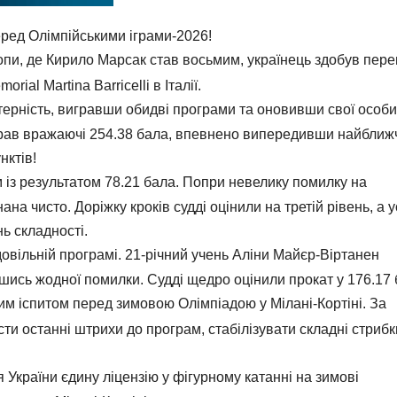
еред Олімпійськими іграми-2026!
ропи, де Кирило Марсак став восьмим, українець здобув пер
ial Martina Barricelli в Італії.
рність, вигравши обидві програми та оновивши свої особи
брав вражаючі 254.38 бала, впевнено випередивши найближ
нктів!
із результатом 78.21 бала. Попри невелику помилку на
на чисто. Доріжку кроків судді оцінили на третій рівень, а у
ь складності.
довільній програмі. 21-річний учень Аліни Майєр-Віртанен
шись жодної помилки. Судді щедро оцінили прокат у 176.17 
им іспитом перед зимовою Олімпіадою у Мілані-Кортіні. За
ти останні штрихи до програм, стабілізувати складні стрибк
України єдину ліцензію у фігурному катанні на зимові