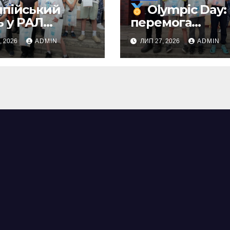
мпійський
Olympic Day:
ь у РАЛ
перемога
стиж»: спорт,
починається з
, 2026
ADMIN
ЛИП 27, 2026
ADMIN
жба та
першого кроку
бутні емоції