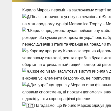
Кирило Марсак переміг на заключному старті п
Після історичного успіху на чемпіонаті Єв
на міжнародному турнірі Merano Ice Trophy – Memor
Кирило продемонстрував неймовірну майсте
рекорди. За сумою двох прокатів українець на
переслідувачів з Італії та Франції на понад 40 пу
Коротку програму Кирило завершив лідером 
четверному сальхові, решта стрибків була викона
обертання отримали найвищий, четвертий рівен
Окремої уваги заслуговує виступ Кирила у 
виконав усі елементи бездоганно, не припустив
Для українця турнір у Мерано став фінальн
словами спортсмена, ці прокати допомогли внес
відшліфувати хореографічні рішення.
Нагадаємо, що Кирило Марсак здобув для 