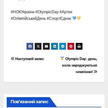
#НОКУкраїни #OlympicDay #Артек
#ОлімпійськийДень #СпортЄднає
Навігація
Наступний запис
Olympic Day: день,
коли народжуються
записів
чемпіони!
Пов’язаний запис