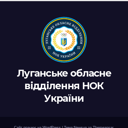
Луганське обласне
відділення НОК
України
Сайт працює на WordPress
|
Тема:Newsup за
Themeansar
.