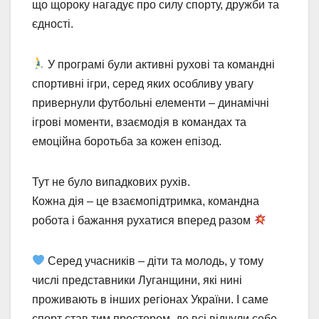
що щороку нагадує про силу спорту, дружби та
єдності.
У програмі були активні рухові та командні
спортивні ігри, серед яких особливу увагу
привернули футбольні елементи – динамічні
ігрові моменти, взаємодія в командах та
емоційна боротьба за кожен епізод.
Тут не було випадкових рухів.
Кожна дія – це взаємопідтримка, командна
робота і бажання рухатися вперед разом
Серед учасників – діти та молодь, у тому
числі представники Луганщини, які нині
проживають в інших регіонах України. І саме
спорт став тим простором, де всі відчули себе