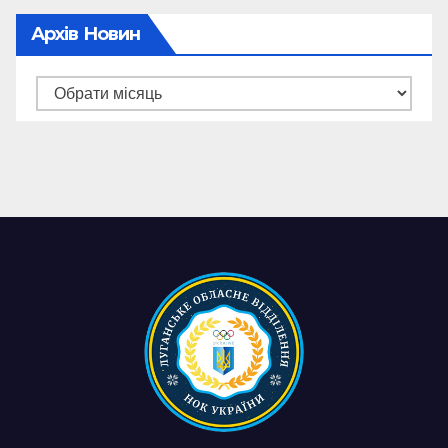
Архів Новин
Архів
новин