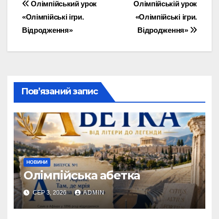
Навігація
Олімпійський урок
Олімпійській урок
«Олімпійські ігри.
«Олімпійські ігри.
записів
Відродження»
Відродження»
Пов’язаний запис
НОВИНИ
Олімпійська абетка
СЕР 3, 2026
ADMIN