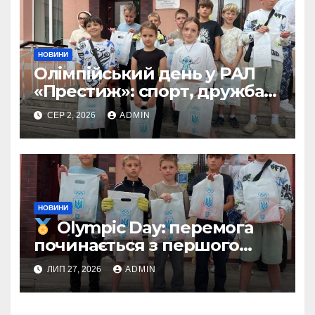
НОВИНИ
Олімпійський день у РАЛ
«Престиж»: спорт, дружба
та незабутні емоції
СЕР 2, 2026
ADMIN
НОВИНИ
Olympic Day: перемога
починається з першого
кроку
ЛИП 27, 2026
ADMIN