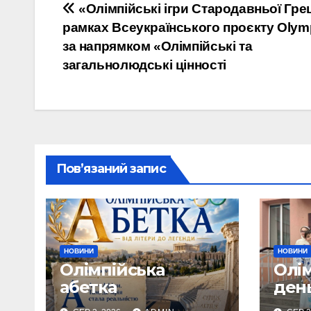
Навігація
«Олімпійські ігри Стародавньої Грец
рамках Всеукраїнського проєкту Olym
записів
за напрямком «Олімпійські та
загальнолюдські цінності
Пов’язаний запис
НОВИНИ
НОВИНИ
Олімпійська
Олі
абетка
ден
«Пре