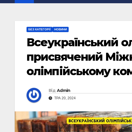
БЕЗ КАТЕГОРІЇ
НОВИНИ
Всеукраїнський ол
присвячений Між
олімпійському ком
Від
Admin
ТРА 20, 2024