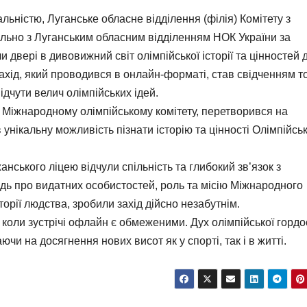
альністю, Луганське обласне відділення (філія) Комітету з
ільно з Луганським обласним відділенням НОК України за
и двері в дивовижний світ олімпійської історії та цінностей 
Захід, який проводився в онлайн-форматі, став свідченням то
ідчути велич олімпійських ідей.
 Міжнародному олімпійському комітету, перетворився на
унікальну можливість пізнати історію та цінності Олімпійсь
анського ліцею відчули спільність та глибокий зв’язок з
ідь про видатних особистостей, роль та місію Міжнародного
сторії людства, зробили захід дійсно незабутнім.
, коли зустрічі офлайн є обмеженими. Дух олімпійської гордос
и на досягнення нових висот як у спорті, так і в житті.