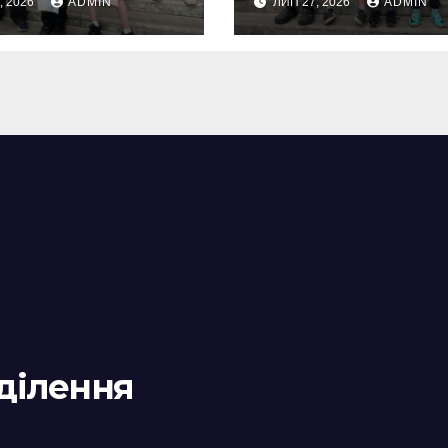
, 2026
ADMIN
ЛИП 27, 2026
ADMIN
жба та
першого кроку
бутні емоції
дділення