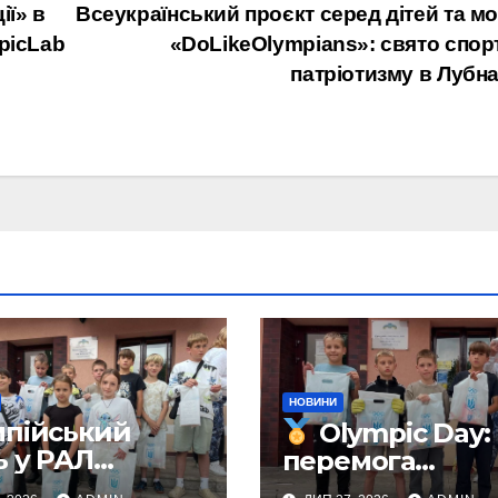
ії» в
Всеукраїнський проєкт серед дітей та м
picLab
«DoLikeOlympians»: свято спор
патріотизму в Лубн
НОВИНИ
мпійський
Olympic Day:
ь у РАЛ
перемога
стиж»: спорт,
починається з