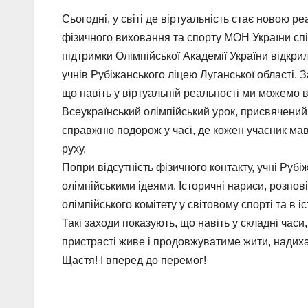
Сьогодні, у світі де віртуальність стає новою ре
фізичного виховання та спорту МОН України сп
підтримки Олімпійської Академії України відкрил
учнів Рубіжанського ліцею Луганської області. 
що навіть у віртуальній реальності ми можемо в
Всеукраїнський олімпійський урок, присвячений
справжню подорож у часі, де кожен учасник мав 
руху.
Попри відсутність фізичного контакту, учні Рубіж
олімпійськими ідеями. Історичні нариси, розпов
олімпійського комітету у світовому спорті та в і
Такі заходи показують, що навіть у складні часи
пристрасті живе і продовжуватиме жити, надихаюч
Щастя! І вперед до перемог!