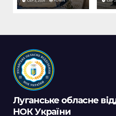
СЕР 3, 2026
ADMIN
СЕР 2
дру
неза
Луганське обласне ві
НОК України