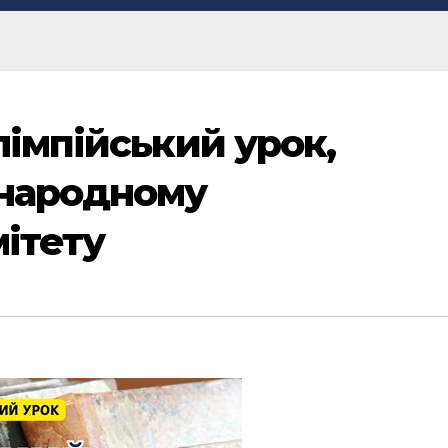
імпійський урок,
народному
ітету