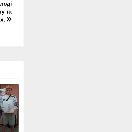
олоді
ту та
ах.