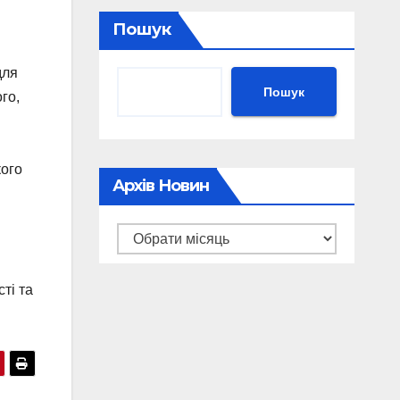
Пошук
для
Пошук
го,
кого
Архів Новин
Архів
новин
ті та