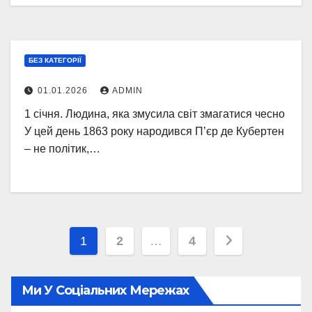
БЕЗ КАТЕГОРІЇ
01.01.2026
ADMIN
1 січня. Людина, яка змусила світ змагатися чесно
У цей день 1863 року народився П’єр де Кубертен
– не політик,…
Пагінація
1
2
…
4
записів
Ми У Соціальних Мережах