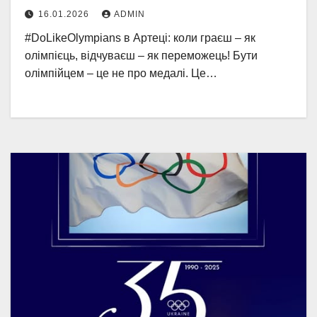
16.01.2026
ADMIN
#DoLikeOlympians в Артеці: коли граєш – як
олімпієць, відчуваєш – як переможець! Бути
олімпійцем – це не про медалі. Це…