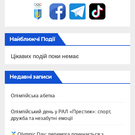
Найближчі Події
Цікавих подій поки немає
Недавні записи
Олімпійська абетка
Олімпійський день у РАЛ «Престиж»: спорт,
дружба та незабутні емоції
Olympic Day: перемога починається з