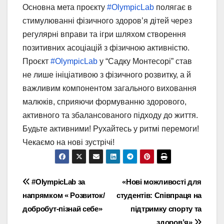
Основна мета проєкту
#OlympicLab
полягає в
стимулюванні фізичного здоров’я дітей через
регулярні вправи та ігри шляхом створення
позитивних асоціацій з фізичною активністю.
Проєкт
#OlympicLab
у “Садку Монтесорі” став
не лише ініціативою з фізичного розвитку, а й
важливим компонентом загального виховання
малюків, сприяючи формуванню здорового,
активного та збалансованого підходу до життя.
Будьте активними! Рухайтесь у ритмі перемоги!
Чекаємо на нові зустрічі!
Навігація
#OlympicLab за
«Нові можливості для
напрямком « Розвиток/
студентів: Співпраця на
записів
добробут-пізнай себе»
підтримку спорту та
здоров’я»