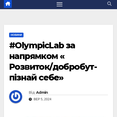
НОВИНИ
#OlympicLab за
напрямком «
Розвиток/добробут-
пізнай себе»
Від
Admin
ВЕР 5, 2024