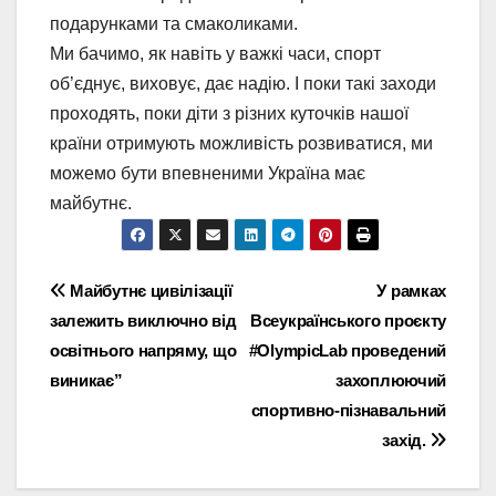
подарунками та смаколиками.
Ми бачимо, як навіть у важкі часи, спорт
об’єднує, виховує, дає надію. І поки такі заходи
проходять, поки діти з різних куточків нашої
країни отримують можливість розвиватися, ми
можемо бути впевненими Україна має
майбутнє.
Навігація
Майбутнє цивілізації
У рамках
залежить виключно від
Всеукраїнського проєкту
записів
освітнього напряму, що
#OlympicLab проведений
виникає”
захоплюючий
спортивно-пізнавальний
захід.