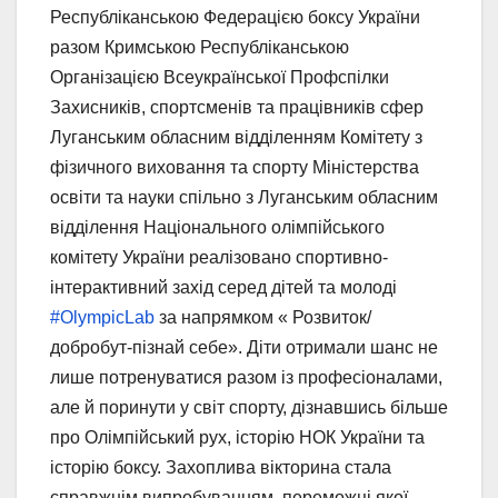
Республіканською Федерацією боксу України
разом Кримською Республіканською
Організацією Всеукраїнської Профспілки
Захисників, спортсменів та працівників сфер
Луганським обласним відділенням Комітету з
фізичного виховання та спорту Міністерства
освіти та науки спільно з Луганським обласним
відділення Національного олімпійського
комітету України реалізовано спортивно-
інтерактивний захід серед дітей та молоді
#OlympicLab
за напрямком « Розвиток/
добробут-пізнай себе». Діти отримали шанс не
лише потренуватися разом із професіоналами,
але й поринути у світ спорту, дізнавшись більше
про Олімпійський рух, історію НОК України та
історію боксу. Захоплива вікторина стала
справжнім випробуванням, переможці якої