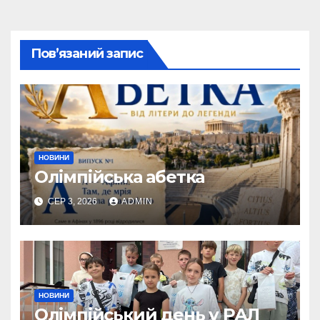
Пов’язаний запис
НОВИНИ
Олімпійська абетка
СЕР 3, 2026
ADMIN
НОВИНИ
Олімпійський день у РАЛ