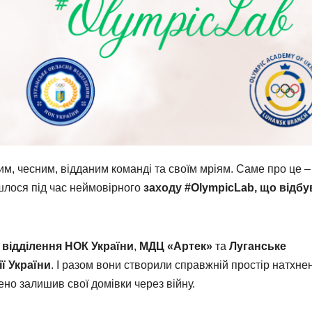
ним, чесним, відданим команді та своїм мріям. Саме про це –
лося під час неймовірного
заходу #
OlympicLab
, що відбу
 відділення НОК України
,
МДЦ «Артек»
та
Луганське
ї України
. І разом вони створили справжній простір натхне
шено залишив свої домівки через війну.