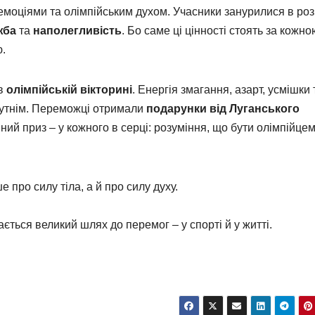
оціями та олімпійським духом. Учасники занурилися в ро
жба
та
наполегливість
. Бо саме ці цінності стоять за кожно
.
 в
олімпійській вікторині
. Енергія змагання, азарт, усмішки 
бутнім. Переможці отримали
подарунки від Луганського
вний приз – у кожного в серці: розуміння, що бути олімпійцем
е про силу тіла, а й про силу духу.
нається великий шлях до перемог – у спорті й у житті.