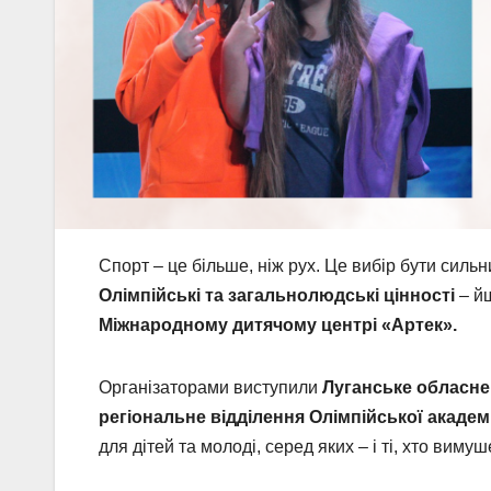
Спорт – це більше, ніж рух. Це вибір бути силь
Олімпійські та загальнолюдські цінності
– йш
Міжнародному дитячому центрі «Артек».
Організаторами виступили
Луганське обласне
регіональне відділення Олімпійської академі
для дітей та молоді, серед яких – і ті, хто виму