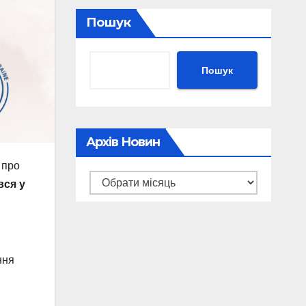
Пошук
Пошук
Архів Новин
 про
Архів
вся у
новин
ння