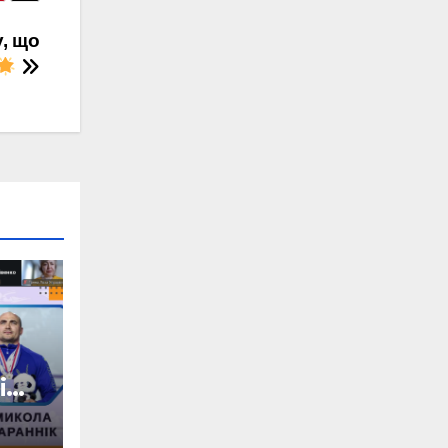
, що
і