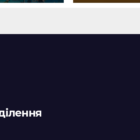
олімпійського
прапора»
дділення