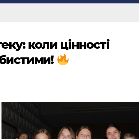
еку: коли цінності
обистими!