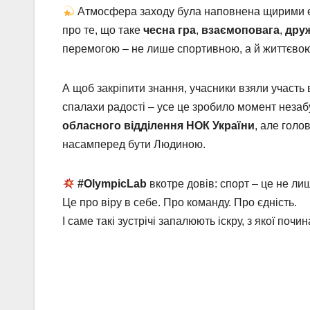
Атмосфера заходу була наповнена щирими ем
про те, що таке
чесна гра
,
взаємоповага
,
дру
перемогою – не лише спортивною, а й життєвою
А щоб закріпити знання, учасники взяли участь
спалахи радості – усе це зробило момент неза
обласного відділення НОК України
, але голо
насамперед бути Людиною.
#
OlympicLab
вкотре довів: спорт – це не лиш
Це про віру в себе. Про команду. Про єдність.
І саме такі зустрічі запалюють іскру, з якої почи