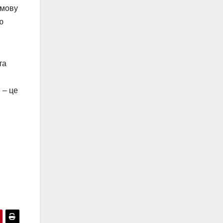
змову
ю
та
 – це